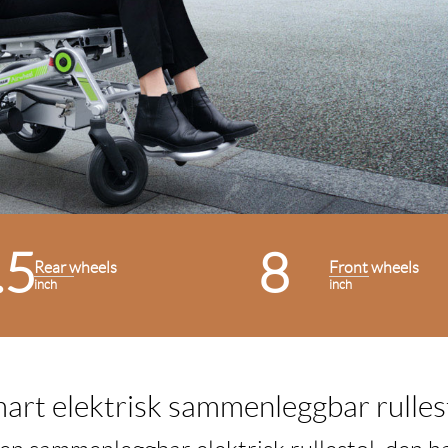
.5
8
Rear wheels
Front wheels
inch
inch
art elektrisk sammenleggbar rulles