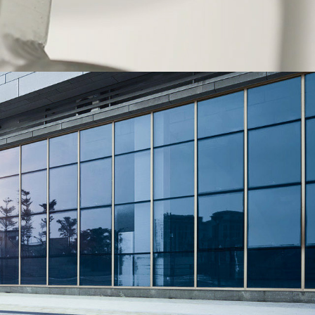
banon
Malaysia
Philippines
zbekistan