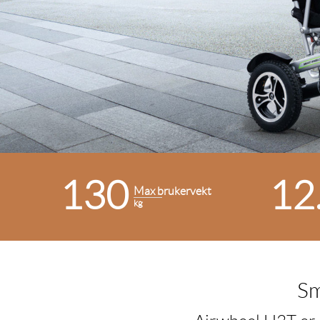
130
12
Max brukervekt
kg
Sm