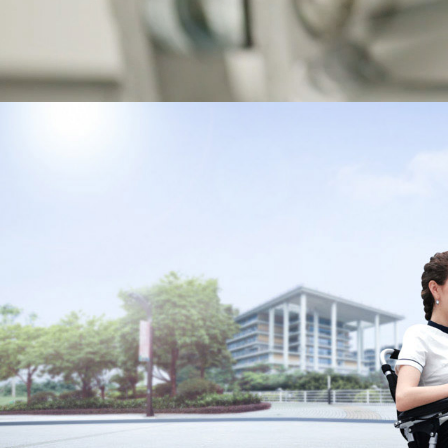
USA
Airwheel A3
Airwheel S5
Airwhee
OCEANIA
Australia
New Zealand
ASIA
Brunei
India
Indonesia
Saudi Arabia
Singapore
SouthKorea