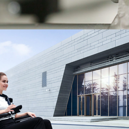
l S3
Airwheel Q3
Airwheel X8
Iran
Israel
Kuwait
Le
Thailand
Turkey
UAE
U