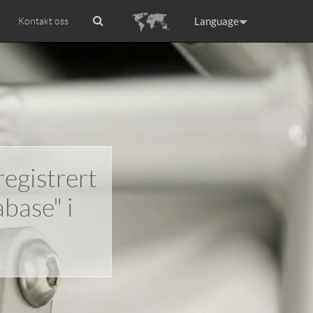
Language
Kontakt oss
tion
ccessories
Airwheel Certifications
Headquarter
ance
Germany
Holland
rtugal
Romania
Russia
registrert
 S8
Airwheel C5
Airwheel M3
base" i
raguay
Peru
Puerto Rico