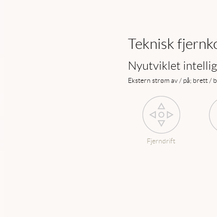
Teknisk fjernko
Nyutviklet intelli
Ekstern strøm av / på; brett / 
Fjerndrift