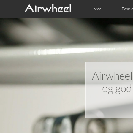
Home
Fashi
Airwheel Learning Tips
Airwheel After Sales
Videos
Local Dist
Pho
EUROPE
Belgium
Croatia
Cyprus
Hungary
Ireland
Italy
Slovenia
Spain
Sweden
Airwheel 
Airwheel H3S
Airwheel H3P
Airwhee
AFRICA
og god
Egypt
Kenya
South Africa
AMERICA
Argentina
Brazil
Canada