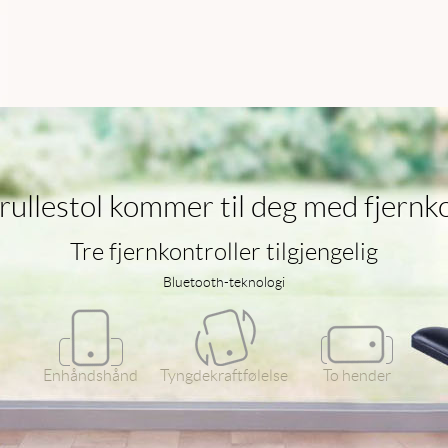
 rullestol kommer til deg med fjernko
Tre fjernkontroller tilgjengelig
Bluetooth-teknologi
Enhåndshånd
Tyngdekraftfølelse
To hender