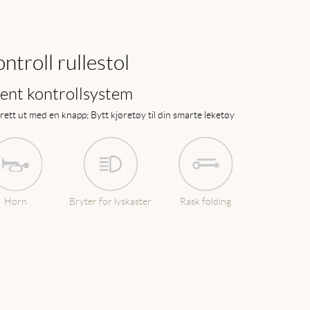
ntroll rullestol
gent kontrollsystem
brett ut med en knapp; Bytt kjøretøy til din smarte leketøy
Horn
Bryter for lyskaster
Rask folding