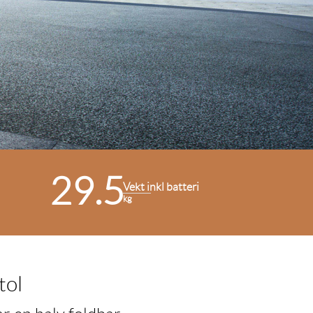
29.5
Vekt inkl batteri
kg
tol