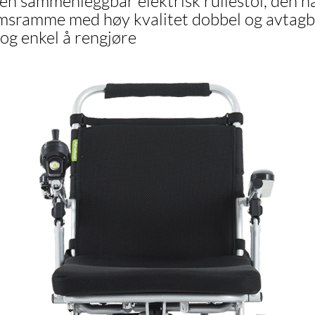
n sammenleggbar elektrisk rullestol, den ha
umsramme med høy kvalitet dobbel og avtag
og enkel å rengjøre