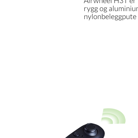
Airwheel H3T er e
rygg og alumini
nylonbeleggpute 