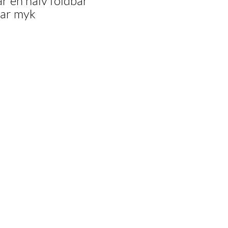
r en halv foldbar
bar myk